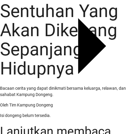
Sentuhan Yang
Akan Dikenang
Sepanjang
Hidupnya
Bacaan cerita yang dapat dinikmati bersama keluarga, relawan, dan
sahabat Kampung Dongeng.
Oleh
Tim Kampung Dongeng
Isi dongeng belum tersedia.
Lanjutkan membaca
Tentang Kami