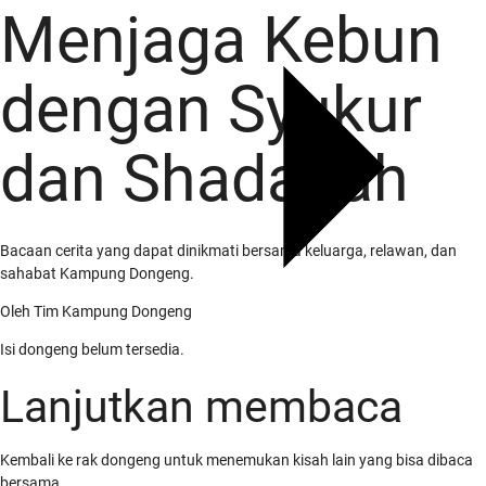
Menjaga Kebun
dengan Syukur
dan Shadaqah
Bacaan cerita yang dapat dinikmati bersama keluarga, relawan, dan
sahabat Kampung Dongeng.
Oleh
Tim Kampung Dongeng
Isi dongeng belum tersedia.
Lanjutkan membaca
Kembali ke rak dongeng untuk menemukan kisah lain yang bisa dibaca
Tentang Kami
bersama.